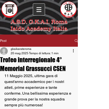
A.S.D. G.K.A.I. Roma
Iaido Academy Italia
Post
gkaikarateroma
20 mag 2025
Tempo di lettura: 1 min
Trofeo interregionale 4°
Memorial Grassucci CSEN
11 Maggio 2025, ultima gara di 
quest'anno accademico per i nostri 
atleti, prime esperienze e tante 
conferme. Una bellissima esperienza e 
grande prova per la nostra squadra 
sempre più numerosa!